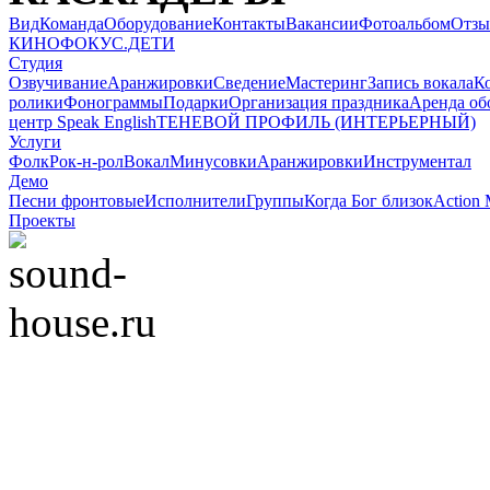
Вид
Команда
Оборудование
Контакты
Вакансии
Фотоальбом
Отз
КИНОФОКУС.ДЕТИ
Студия
Озвучивание
Аранжировки
Сведение
Мастеринг
Запись вокала
К
ролики
Фонограммы
Подарки
Организация праздника
Аренда об
центр Speak English
ТЕНЕВОЙ ПРОФИЛЬ (ИНТЕРЬЕРНЫЙ)
Услуги
Фолк
Рок-н-рол
Вокал
Минусовки
Аранжировки
Инструментал
Демо
Песни фронтовые
Исполнители
Группы
Когда Бог близок
Action 
Проекты
© 2008-2022 Sound-Ho