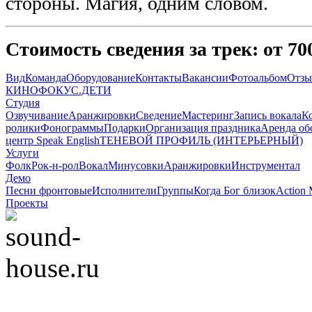
стороны
. Магия, одним словом.
Стоимость сведения за трек: от 700
Вид
Команда
Оборудование
Контакты
Вакансии
Фотоальбом
Отз
КИНОФОКУС.ДЕТИ
Студия
Озвучивание
Аранжировки
Сведение
Мастеринг
Запись вокала
К
ролики
Фонограммы
Подарки
Организация праздника
Аренда об
центр Speak English
ТЕНЕВОЙ ПРОФИЛЬ (ИНТЕРЬЕРНЫЙ)
Услуги
Фолк
Рок-н-рол
Вокал
Минусовки
Аранжировки
Инструментал
Демо
Песни фронтовые
Исполнители
Группы
Когда Бог близок
Action 
Проекты
© 2008-2022 Soun