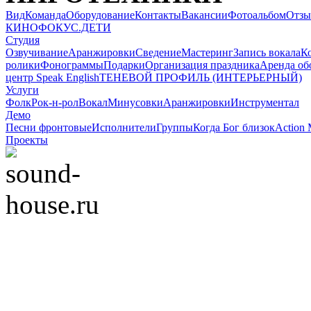
Вид
Команда
Оборудование
Контакты
Вакансии
Фотоальбом
Отз
КИНОФОКУС.ДЕТИ
Студия
Озвучивание
Аранжировки
Сведение
Мастеринг
Запись вокала
К
ролики
Фонограммы
Подарки
Организация праздника
Аренда об
центр Speak English
ТЕНЕВОЙ ПРОФИЛЬ (ИНТЕРЬЕРНЫЙ)
Услуги
Фолк
Рок-н-рол
Вокал
Минусовки
Аранжировки
Инструментал
Демо
Песни фронтовые
Исполнители
Группы
Когда Бог близок
Action 
Проекты
© 2008-2022 Sound-Ho