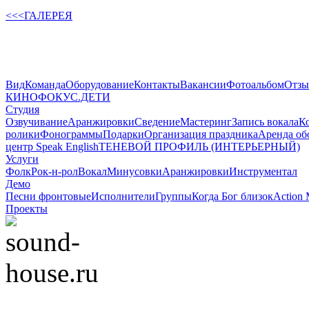
<<<ГАЛЕРЕЯ
Вид
Команда
Оборудование
Контакты
Вакансии
Фотоальбом
Отз
КИНОФОКУС.ДЕТИ
Студия
Озвучивание
Аранжировки
Сведение
Мастеринг
Запись вокала
К
ролики
Фонограммы
Подарки
Организация праздника
Аренда об
центр Speak English
ТЕНЕВОЙ ПРОФИЛЬ (ИНТЕРЬЕРНЫЙ)
Услуги
Фолк
Рок-н-рол
Вокал
Минусовки
Аранжировки
Инструментал
Демо
Песни фронтовые
Исполнители
Группы
Когда Бог близок
Action 
Проекты
© 2008-2022 Sound-Ho