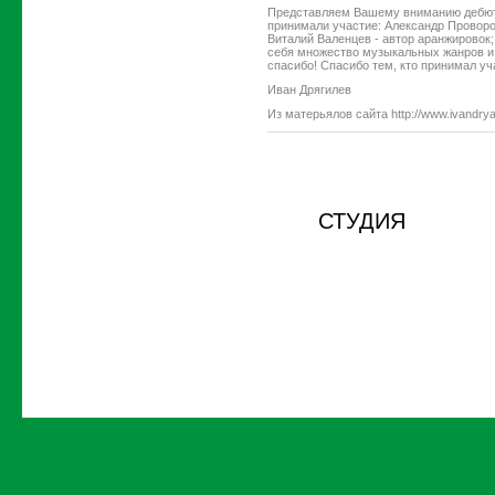
Представляем Вашему вниманию дебют
принимали участие: Александр Проворов 
Виталий Валенцев - автор аранжировок;
себя множество музыкальных жанров и 
спасибо! Спасибо тем, кто принимал уч
Иван Дрягилев
Из матерьялов сайта http://www.ivandrya
СТУДИЯ