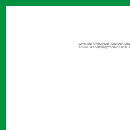
www.sound-house.ru профессионал
аписи на производственной баз