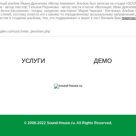
ный альбом Ивана Дрягилева «Ветер перемен». Альбом был записан на студии «SO
- автор текстов; Татьяна Рядчикова - автор текста к песне «Волчица»; Иван Дрягилев 
 Антон Касьяненко - гитары, сведение, мастеринг; Мария Чиркова - бэк-вокал. Альбом
стилей, поэтому отнести его к какому-то определенному музыкальному направлению 
астие в создании альбома, тем, кто поддерживает и верит в нас! Желаем Вам
приятног
gilev.ru/music/veter_peremen.php
УСЛУГИ
ДЕМО
© 2008-2022 Sound-House.ru. All Rights Reserved.