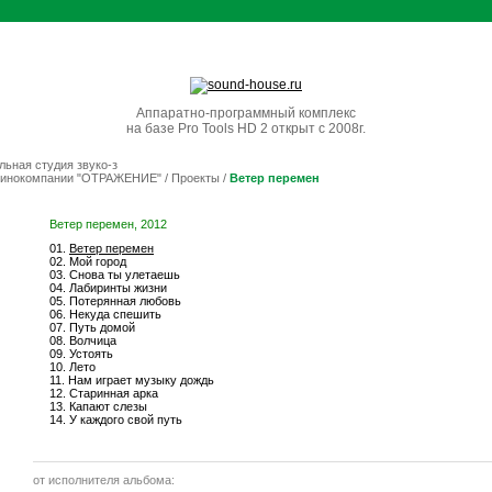
Аппаратно-программный комплекс
на базе Pro Tools HD 2 открыт с 2008г.
ьная студия звуко-з
е кинокомпании "ОТРАЖЕНИЕ"
/
Проекты
/
Ветер перемен
Ветер перемен, 2012
01.
Ветер перемен
02. Мой город
03. Снова ты улетаешь
04. Лабиринты жизни
05. Потерянная любовь
06. Некуда спешить
07. Путь домой
08. Волчица
09. Устоять
10. Лето
11. Нам играет музыку дождь
12. Старинная арка
13. Капают слезы
14. У каждого свой путь
от исполнителя альбома: