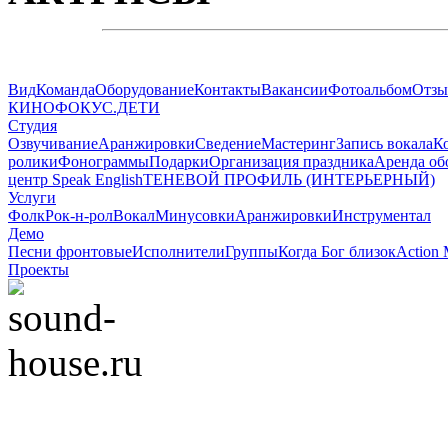
Вид
Команда
Оборудование
Контакты
Вакансии
Фотоальбом
Отз
КИНОФОКУС.ДЕТИ
Студия
Озвучивание
Аранжировки
Сведение
Мастеринг
Запись вокала
К
ролики
Фонограммы
Подарки
Организация праздника
Аренда об
центр Speak English
ТЕНЕВОЙ ПРОФИЛЬ (ИНТЕРЬЕРНЫЙ)
Услуги
Фолк
Рок-н-рол
Вокал
Минусовки
Аранжировки
Инструментал
Демо
Песни фронтовые
Исполнители
Группы
Когда Бог близок
Action 
Проекты
© 2008-2022 Sound-Ho