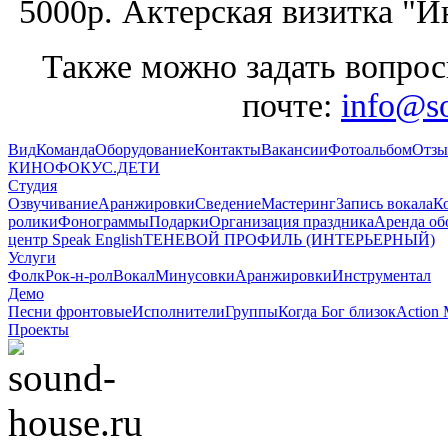
5000р. Актерская визитка "И
Также можно задать вопрос
почте:
info@s
Вид
Команда
Оборудование
Контакты
Вакансии
Фотоальбом
Отз
КИНОФОКУС.ДЕТИ
Студия
Озвучивание
Аранжировки
Сведение
Мастеринг
Запись вокала
К
ролики
Фонограммы
Подарки
Организация праздника
Аренда об
центр Speak English
ТЕНЕВОЙ ПРОФИЛЬ (ИНТЕРЬЕРНЫЙ)
Услуги
Фолк
Рок-н-рол
Вокал
Минусовки
Аранжировки
Инструментал
Демо
Песни фронтовые
Исполнители
Группы
Когда Бог близок
Action 
Проекты