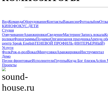
Вид
Команда
Оборудование
Контакты
Вакансии
Фотоальбом
Отз
КИНОФОКУС.ДЕТИ
Студия
Озвучивание
Аранжировки
Сведение
Мастеринг
Запись вокала
К
ролики
Фонограммы
Подарки
Организация праздника
Аренда об
центр Speak English
ТЕНЕВОЙ ПРОФИЛЬ (ИНТЕРЬЕРНЫЙ)
Услуги
Фолк
Рок-н-рол
Вокал
Минусовки
Аранжировки
Инструментал
Демо
Песни фронтовые
Исполнители
Группы
Когда Бог близок
Action 
Проекты
© 2008-2022 Sound-Ho